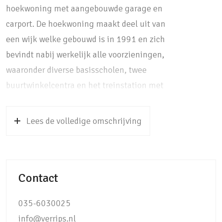
hoekwoning met aangebouwde garage en
carport. De hoekwoning maakt deel uit van
een wijk welke gebouwd is in 1991 en zich
bevindt nabij werkelijk alle voorzieningen,
waaronder diverse basisscholen, twee
buurtwinkelcentra en het treinstation met
directe verbinding naar Utrecht CS. Daarnaast
bevinden de bossen van Soest-Zuid met de
Lees de volledige omschrijving
Soesterduinen zich ook op nog geen 10
minuten wandelen. Kortom, een prachtige
locatie midden in het groen, maar ook nabij
Contact
de reuring.
In de woning zelf wordt u verrast door de
035-6030025
hoeveelheid licht, maar ook door de netheid
info@verrips.nl