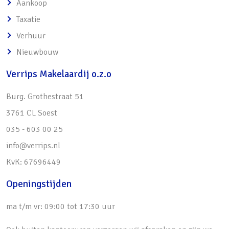
Aankoop
• Badkamer circa 8 jaar geleden aangepast
Taxatie
o Voorzien van wasmachine- en
Verhuur
drogeraansluiting
Nieuwbouw
o Veel licht dankzij vele ramen
• Zolder verdieping met vierde slaapkamer
Verrips Makelaardij o.z.o
o Beschikt over diverse knieschotten
Burg. Grothestraat 51
o Mogelijk om te gebruiken als hobby- of
3761 CL Soest
werkkamer
035 - 603 00 25
o Veel daglicht aanwezig dankzij (dak)ramen
info@verrips.nl
• Garage voorzien van kanteldeur met daarin
KvK: 67696449
loopdeur
o Mogelijk om bij woning te betrekken of
Openingstijden
praktijkruimte van te maken
ma t/m vr: 09:00 tot 17:30 uur
• Schilderwerk in 2021 uitgevoerd