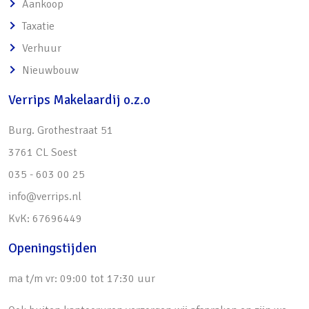
Aankoop
o In 2008 uitgebouwd over de gehele breedte
Taxatie
o Plavuizenvloer voorzien van
Verhuur
vloerverwarming
Nieuwbouw
o Mogelijkheid voor realiseren werkplek
Verrips Makelaardij o.z.o
o Heerlijke schuifpui naar zonnige achtertuin
• Werkkamer/kantoor op begane grond
Burg. Grothestraat 51
(2001)
3761 CL Soest
o Eigen entree
035 - 603 00 25
• Ruime bijkeuken met kitchenette en
info@verrips.nl
wasmachine-/drogeropstelling (2001)
KvK: 67696449
• Onderhoudsvriendelijke achtertuin met veel
Openingstijden
zon:
o Fijn terras, gazon, diverse beplanting en
ma t/m vr: 09:00 tot 17:30 uur
moestuin