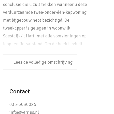
conclusie die u zult trekken wanneer u deze
verduurzaamde twee-onder-één-kapwoning
met bijgebouw hebt bezichtigd. De
tweekapper is gelegen in woonwijk
Soestdijk/’t Hart, met alle voorzieningen op
loop- en fietsafstand. Om de hoek bevindt
zich een speelveldje voor de kinderen, een
basisschool en een busstation met
Lees de volledige omschrijving
verbindingen naar Amersfoort en Hilversum.
Op zo’n 5 minuten fietsen bereikt u de
gezellige winkelstraat van Soestdijk, een
Contact
treinstation en diverse middelbare scholen.
Om te genieten van de groene omgeving van
035-6030025
Soest en Baarn kunt u binnen 5-15 minuten
info@verrips.nl