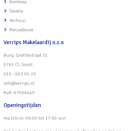
o Op een van de hoogste punten van Soest
Aankoop
o In een rustig laantje met slechts
Taxatie
bestemmingsverkeer
Verhuur
o Centrale ligging; om de hoek van de
Nieuwbouw
voorzieningen en het groen
Verrips Makelaardij o.z.o
• In 2025 uitgebouwd op de eerste verdieping
• Ruime woonkamer met veel lichtinval door
Burg. Grothestraat 51
grote raampartijen
3761 CL Soest
o Sfeervolle houten vloer
035 - 603 00 25
o Openslaande deuren
info@verrips.nl
o Palletkachel
KvK: 67696449
• Uitgebouwde woonkeuken
Openingstijden
o V.v. spoeleiland, inbouwapparatuur, veel
opbergruimte
ma t/m vr: 09:00 tot 17:30 uur
• Separate toiletten (2018) op de begane