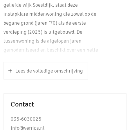
geliefde wijk Soestdijk, staat deze
instapklare middenwoning die zowel op de
begane grond (jaren ’70) als de eerste
verdieping (2025) is uitgebouwd. De
tussenwoning is de afgelopen jaren
gemoderniseerd en beschikt over een nette
en moderne afwerking, waardoor je werkelijk
alleen nog maar je verhuisdozen hoeft uit te
Lees de volledige omschrijving
pakken! Dit bemerk je meteen wanneer je de
woning binnenloopt: een modern afgewerkt
interieur met gestuukte wanden en plafonds,
Contact
nette vloeren, verduurzaming (label A) en
veel leefruimte (132 m2 woonoppervlak).
035-6030025
De verzorgde hal beschikt over een fraaie
info@verrips.nl