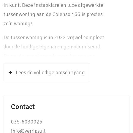
in kunt. Deze instapklare en luxe afgewerkte
tussenwoning aan de Colenso 166 is precies
zo’n woning!
De tussenwoning is in 2022 vrijwel compleet
door de huidige eigenaren gemoderniseerd.
De royale woonkamer is voorzien van een
prachtige in een Hongaarse punt gelegde
Lees de volledige omschrijving
PVC-vloer met vloerverwarming en gestucte
wanden. Aan de voorzijde is de ruime zithoek
gesitueerd, waar je dankzij de hogere heg in
de voortuin in alle privacy kunt bijkomen van
Contact
een lange dag werken. De schouw met
inzethaard vormt een natuurlijke afscheiding
035-6030025
tussen de zit- en eethoek en is naast een
info@verrips.nl