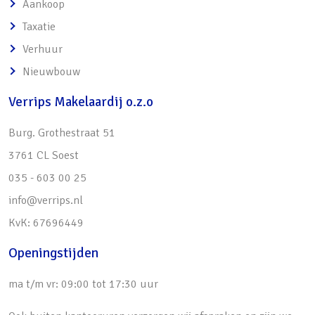
Aankoop
o Weggewerkte kranen
Taxatie
• Ruime overloop met wasruimte op tweede
Verhuur
verdieping
Nieuwbouw
• Vierde slaapkamer (met wastafel) zeer
royaal
Verrips Makelaardij o.z.o
• Zonnige achtertuin op het zuidwesten
Burg. Grothestraat 51
o Voorzien van fijn terras, klein gazon en
3761 CL Soest
berging
035 - 603 00 25
o Achterom aan de achterzijde
info@verrips.nl
• Royale voortuin met mogelijkheid voor het
KvK: 67696449
plaatsen van een tuinset
o Ombouw containers
Openingstijden
o Heg zorgt voor extra privacy
ma t/m vr: 09:00 tot 17:30 uur
• Gevelisolatie