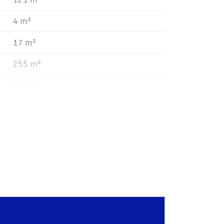
4 m²
17 m²
255 m²
403 m³
C