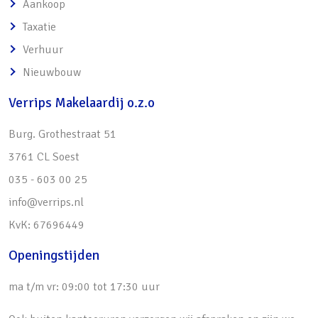
Aankoop
• Parkeren voor de woning
Taxatie
• Soesterduinen, treinstation Soest-Zuid
Verhuur
(directe verbinding Utrecht CS) op 5 minuten
Nieuwbouw
fietsen
• Uitvalswegen naar de A28, A1 en A27 nabij
Verrips Makelaardij o.z.o
Burg. Grothestraat 51
3761 CL Soest
035 - 603 00 25
info@verrips.nl
KvK: 67696449
Openingstijden
ma t/m vr: 09:00 tot 17:30 uur