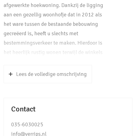
afgewerkte hoekwoning. Dankzij de ligging
aan een gezellig woonhofje dat in 2012 als
het ware tussen de bestaande bebouwing
gecreëerd is, heeft u slechts met
bestemmingsverkeer te maken. Hierdoor is
het heerlijk rustig wonen terwijl de winkels
en de bushalte zich letterlijk om de hoek
bevinden. Rustig en tóch centraal, hoe ideaal!
Lees de volledige omschrijving
De woning maakt onderdeel uit van een rijtje
van zes woningen en is op de hoek gelegen.
Het woonoppervlak bedraagt 85 m² verdeeld
Contact
over 2 woonlagen en met 1 slaapkamer is de
woning bij uitstek geschikt is voor een klein
035-6030025
huishouden. Dankzij een uitbouw op de
info@verrips.nl