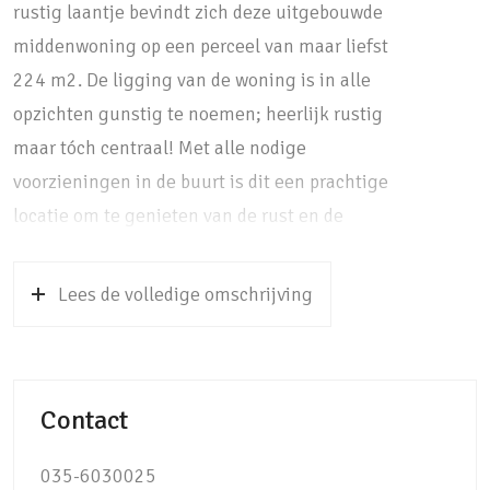
rustig laantje bevindt zich deze uitgebouwde
middenwoning op een perceel van maar liefst
224 m2. De ligging van de woning is in alle
opzichten gunstig te noemen; heerlijk rustig
maar tóch centraal! Met alle nodige
voorzieningen in de buurt is dit een prachtige
locatie om te genieten van de rust en de
natuur. Zo is de winkelstraat van Soestdijk op
5 minuten lopen te bereiken en bevinden
Lees de volledige omschrijving
verschillende basis- en middelbare scholen
en het treinstation van Soestdijk zich op nog
geen 5 minuten fietsen. Bent u op zoek naar
Contact
de rust van de natuur? Het Baarnse bos
bereikt u op nog geen 5 minuten fietsen,
035-6030025
maar ook de Soesterduinen en het