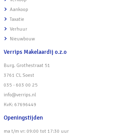
van een lounge- of tuinset
Aankoop
o Afsluitbare poortdeur naar de achterom
Taxatie
• 5-10 minuten loop- en fietsafstand:
Verhuur
o Winkelstraat Soestdijk voor uw dagelijkse
Nieuwbouw
boodschappen
Verrips Makelaardij o.z.o
o Meerdere basis- en middelbare scholen
o Baarnse bos, poldergebied de Eem en de
Burg. Grothestraat 51
Soesterduinen
3761 CL Soest
o Treinstation van Soestdijk, met directe
035 - 603 00 25
verbinding naar Utrecht CS
info@verrips.nl
• Uitvalswegen naar de A1, A27 en A28
KvK: 67696449
bevinden zich om de hoek
Openingstijden
ma t/m vr: 09:00 tot 17:30 uur