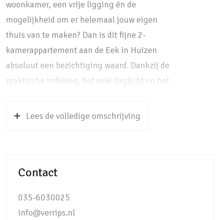
woonkamer, een vrije ligging én de
mogelijkheid om er helemaal jouw eigen
thuis van te maken? Dan is dit fijne 2-
kamerappartement aan de Eek in Huizen
absoluut een bezichtiging waard. Dankzij de
praktische indeling, het vele daglicht en het
zonnige balkon op het westen woon je hier
comfortabel, terwijl het
Lees de volledige omschrijving
appartementencomplex met een beveiligde
entree en lift zorgt voor extra gemak.
Bij binnenkomst voel je direct de prettige en
Contact
verzorgde sfeer. De woonkamer is heerlijk
licht dankzij de grote raampartijen en biedt
035-6030025
volop ruimte voor een gezellige zit- en
info@verrips.nl