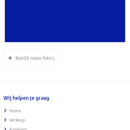
o Servicekosten bedragen €309,52 per
maand
o Exclusief voorschot stookkosten van €55,–
Bekijk meer foto's
Wij helpen je graag
Home
Verkoop
Aankoop