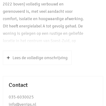
2022 boven) volledig verbouwd en
gerenoveerd is, met veel aandacht voor
comfort, isolatie en hoogwaardige afwerking.
Dit heeft energielabel A tot gevolg gehad. De
woning is gelegen op een rustige en geliefde
locatie in het centrum van Soest-Zuid, op
loopafstand van winkels, openbaar vervoer en
natuur.
Lees de volledige omschrijving
Bij binnenkomst valt direct de verzorgde
afwerking op. De entreehal beschikt over een
modern toilet met bidetfunctie en
Contact
warmwateraansluiting, terwijl zowel de hal
als het toilet zijn voorzien van comfortabele
035-6030025
vloerverwarming. Vanuit de hal bereikt u de
info@verrips.nl