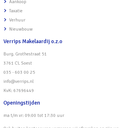
• Charmante twee-onder-één-kapwoning
Aankoop
o Begane grond compleet gerenoveerd in
Taxatie
2020
Verhuur
o De bovenverdiepingen zijn in 2022
Nieuwbouw
compleet gerenoveerd (op de badkamer na)
Verrips Makelaardij o.z.o
o Royale oprit met parkeergelegenheid op
eigen terrein
Burg. Grothestraat 51
• Entree en hal v.v. vloerverwarming
3761 CL Soest
• Modern toilet
035 - 603 00 25
o Met bidetfunctie en warmwateraansluiting
info@verrips.nl
• Lichte woon-/eetkamer kamer
KvK: 67696449
o V.v. vloerverwarming, PVC vloer, strakke
Openingstijden
wand- en plafondafwerking met ingebouwde
spotverlichting, stijlvolle paneeldeuren en
ma t/m vr: 09:00 tot 17:30 uur
openslaande deuren naar de achtertuin