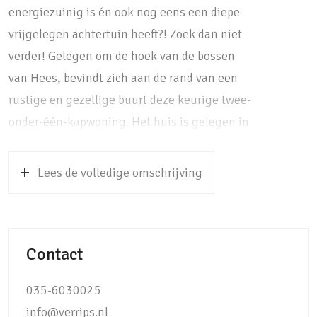
energiezuinig is én ook nog eens een diepe
vrijgelegen achtertuin heeft?! Zoek dan niet
verder! Gelegen om de hoek van de bossen
van Hees, bevindt zich aan de rand van een
rustige en gezellige buurt deze keurige twee-
onder-één-kapwoning. Het huis is gelegen in
een rustig hofje waar u enkel te maken hebt
met bestemmingsverkeer. De serene
Lees de volledige omschrijving
leefomgeving zorgt ervoor dat kinderen veilig
buiten kunnen spelen en dat u op ieder
moment van de dag de vogeltjes hoort
Contact
fluiten. Op nog geen 400 meter afstand zijn
de bossen van Hees met Landgoed
035-6030025
Pijnenburg te vinden. Hier kunt u genieten
info@verrips.nl