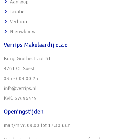
Aankoop
o Veel opbergruimte
Taxatie
o Eenvoudig in contact met familie/visite
Verhuur
• Hal met vloerverwarming en modern toilet
Nieuwbouw
o Toegang tot inpandige garage, voorzien van
Verrips Makelaardij o.z.o
vliering, water en elektra
* Veel opbergruimte en mogelijkheid stallen
Burg. Grothestraat 51
van auto en fietsen
3761 CL Soest
• Eerste verdieping beschikt over drie
035 - 603 00 25
slaap-/werkkamers
info@verrips.nl
o Master bedroom aan voorzijde van de
KvK: 67696449
woning v.v. airconditioning (verkoelen en
Openingstijden
verwarmen)
• Nette badkamer voorzien van douche,
ma t/m vr: 09:00 tot 17:30 uur
dubbele wastafel en toilet (2019)