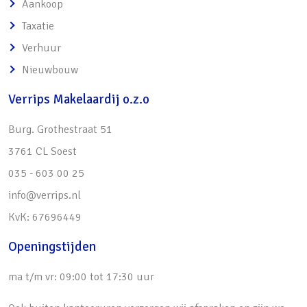
Aankoop
o Vrijstaande stenen berging met
Taxatie
overkapping
Verhuur
• Parkeren auto op eigen terrein
Nieuwbouw
• Nagenoeg geheel voorzien van aluminium
Verrips Makelaardij o.z.o
kozijnen
• A-locatie om de hoek van alle
Burg. Grothestraat 51
voorzieningen:
3761 CL Soest
o <5 minuten lopen: buurtwinkelcentrum,
035 - 603 00 25
basisscholen, de kinderboerderij, bushalte en
info@verrips.nl
Regio CultuurCentrum met bibliotheek
KvK: 67696449
o <10 minuten fietsen: de Soesterduinen,
Openingstijden
Landgoed Pijnenburgh, treinstation met
directe verbinding naar Utrecht CS
ma t/m vr: 09:00 tot 17:30 uur
o Uitvalswegen naar de A1, A27 en A28