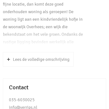
fijne locatie, dan komt deze goed
onderhouden woning als geroepen! De
woning ligt aan een kindvriendelijk hofje in
de woonwijk Overhees; een wijk die
bekendstaat om het vele groen. Ondanks de
rustige ligging bevinden werkelijk alle
voorzieningen zich om de hoek. Binnen 5
minuten lopen bereik je namelijk een
Lees de volledige omschrijving
buurtwinkelcentrum, basisscholen, de
kinderboerderij, het openbaar vervoer en een
Regio CultuurCentrum met bibliotheek.
Contact
Daarnaast liggen de Soesterduinen,
Landgoed Pijnenburgh en een treinstation
035-6030025
met directe verbinding naar Utrecht CS op
info@verrips.nl