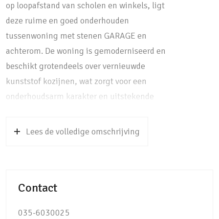
op loopafstand van scholen en winkels, ligt
deze ruime en goed onderhouden
tussenwoning met stenen GARAGE en
achterom. De woning is gemoderniseerd en
beschikt grotendeels over vernieuwde
kunststof kozijnen, wat zorgt voor een
onderhoudsarm karakter en uitstekende
isolatie. De verzorgde achtertuin op het
zuidoosten is fraai aangelegd met
Lees de volledige omschrijving
sierbestrating, diverse plantenborders en een
terras met zonwering over de volle breedte
van de woning.
Contact
Bij binnenkomst valt direct de verzorgde
afwerking op. De ruime hal, voorzien van een
035-6030025
nette plavuizenvloer, biedt toegang tot de