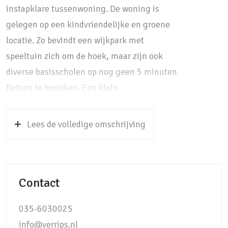
instapklare tussenwoning. De woning is
gelegen op een kindvriendelijke en groene
locatie. Zo bevindt een wijkpark met
speeltuin zich om de hoek, maar zijn ook
diverse basisscholen op nog geen 5 minuten
fietsen te bereiken. Een klein
buurtwinkelcentrum voor de dagelijkse
boodschappen, het openbaar vervoer en de
Lees de volledige omschrijving
bossen en weilanden van Landgoed
Pijnenburg bevinden zich eveneens op 5
minuten fietsen. Hoe ideaal!
Contact
De woning zelf is de afgelopen jaren (2022-
2024) vrijwel compleet gemoderniseerd! Dit
035-6030025
bemerk je direct bij binnenkomst. Zo is de
info@verrips.nl