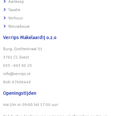
Aankoop
• Zonnig gelegen achtertuin (ZW):
Taxatie
o Onderhoudsvriendelijk aangelegd
Verhuur
o Voorzien van een terras, kunstgras en
Nieuwbouw
diverse borders
Verrips Makelaardij o.z.o
o Houten berging met overkapping achterin
de achtertuin
Burg. Grothestraat 51
• Volledig geisoleerd en gedeeltelijk HR++
3761 CL Soest
beglazing
035 - 603 00 25
• Woning in de afgelopen jaren verder
info@verrips.nl
verduurzaamd:
KvK: 67696449
o Nieuwe C.v.-ketel geplaatst (2022)
Openingstijden
o 10 zonnepanelen (2023)
• Op slechts 5 minuten fietsafstand:
ma t/m vr: 09:00 tot 17:30 uur
o Winkelcentrum van Overhees, diverse