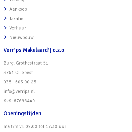
bevinden zich om de hoek
Aankoop
• Actieve VVE aanwezig
Taxatie
o Servicekosten bedragen € 209,34 per
Verhuur
maand incl. reservering onderhoud van de
Nieuwbouw
gebouwen en tuinen, alsmede de
opstalverzekering.
Verrips Makelaardij o.z.o
Burg. Grothestraat 51
3761 CL Soest
035 - 603 00 25
info@verrips.nl
KvK: 67696449
Openingstijden
ma t/m vr: 09:00 tot 17:30 uur