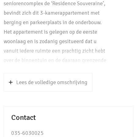
seniorencomplex de ‘Residence Souveraine’,
bevindt zich dit 3-kamerappartement met
berging en parkeerplaats in de onderbouw.
Het appartement is gelegen op de eerste
woonlaag en is zodanig gesitueerd dat u
vanuit iedere ruimte een prachtig zicht hebt
over de binnentuin en de daaraan grenzende
weilanden. De brede raampartijen zorgen
voor de nodige lichtinval. Hierdoor is het
Lees de volledige omschrijving
overal heerlijk licht. Het grote balkon biedt u
de gelegenheid om tot het einde van de dag
van de zon te genieten.
Contact
Het groene uitzicht benadrukt hier de
nabijheid van het polderlandschap en het
035-6030025