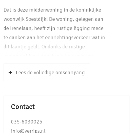
Dat is deze middenwoning in de koninklijke
woonwijk Soestdijk! De woning, gelegen aan
de Irenelaan, heeft zijn rustige ligging mede
te danken aan het eenrichtingsverkeer wat in
dit laantje geldt. Ondanks de rustige
woonbuurt bevinden de winkels voor uw
dagelijkse boodschappen, twee basisscholen
Lees de volledige omschrijving
en een treinstation (directe treinverbinding
naar Utrecht CS in 25 minuten) zich op circa
5 minuten loopafstand. Letterlijk om de hoek
ligt het grote Nassauplantsoen met apart
Contact
kinderspeelveldje en honden uitlaatstrook.
De groene omgeving van Soest met het
035-6030025
Baarnse bos, het polderlandschap van de
info@verrips.nl