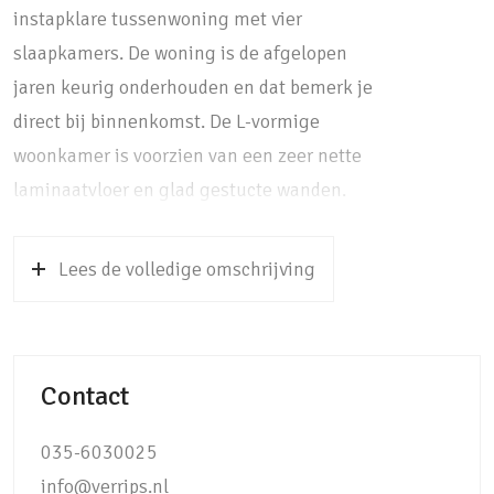
instapklare tussenwoning met vier
slaapkamers. De woning is de afgelopen
jaren keurig onderhouden en dat bemerk je
direct bij binnenkomst. De L-vormige
woonkamer is voorzien van een zeer nette
laminaatvloer en glad gestucte wanden.
Dankzij de grote raampartijen ervaar je hier
bijzonder veel licht. De woonkamer biedt
Lees de volledige omschrijving
meer dan genoeg ruimte voor een zit- en
eetgedeelte. Dankzij de open keuken, welke
eind 2020 is geplaatst, blijf je eenvoudig in
Contact
contact met visite. Daarnaast kijk je vanuit de
keuken weg over het hofje; hier is altijd wel
035-6030025
iets te zien!
info@verrips.nl