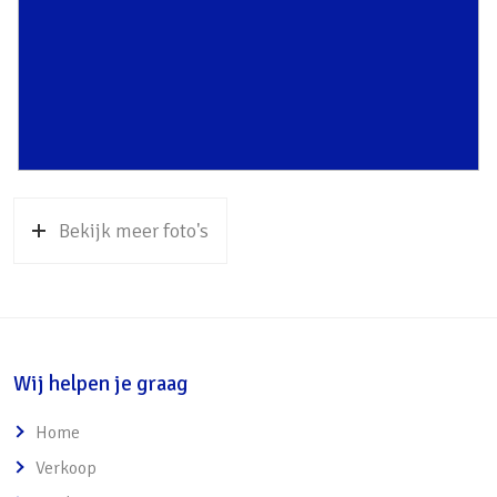
o Kleine speeltuintjes en veldjes
o Diverse basisscholen
o Kinderboerderij en Regio Cultuur Centrum
Idea en bibliotheek
• Belangrijke voorzieningen dichtbij:
o Station Soest Zuid op 10 minuten fietsen
met een directe verbinding naar Utrecht
Bekijk meer foto's
Centraal in 25 minuten
o Natuurgebied Landgoed Pijnenburg op
fietsafstand
• Uitvalswegen naar de A27, A1 en A28
Wij helpen je graag
Home
Verkoop