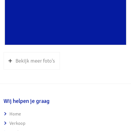
• V.v. gaskachels en boiler (huur € 13,35 p.m.)
• Woning dient aangepast te worden aan de
hedendaagse woonwensen
• Vergroten woonoppervlak is mogelijk
Bekijk meer foto's
Wij helpen je graag
Home
Verkoop