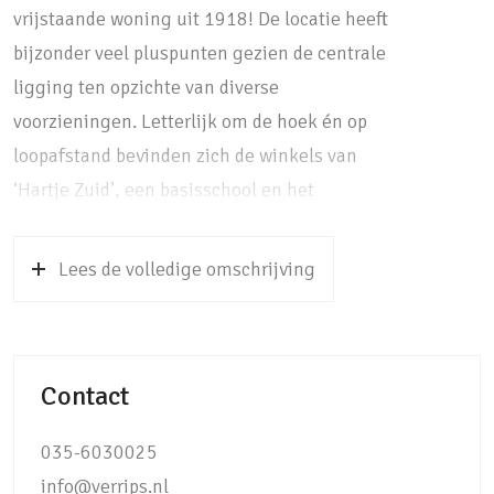
vrijstaande woning uit 1918! De locatie heeft
bijzonder veel pluspunten gezien de centrale
ligging ten opzichte van diverse
voorzieningen. Letterlijk om de hoek én op
loopafstand bevinden zich de winkels van
‘Hartje Zuid’, een basisschool en het
treinstation met directe verbinding naar
Utrecht CS (20 minuten). Wilt u lekker gaan
Lees de volledige omschrijving
wandelen in de groene omgeving van Soest?
Dan loopt u binnen 10 minuten naar de
bossen met de Soesterduinen, centraler kan
Contact
bijna niet! De woning is gelegen op een
royaal perceel waarvan de achtertuin aan de
035-6030025
doorgaande weg van Soest grenst. U bemerkt
info@verrips.nl