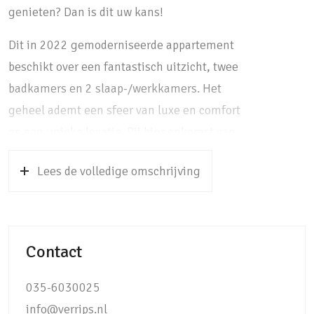
genieten? Dan is dit uw kans!
Dit in 2022 gemoderniseerde appartement
beschikt over een fantastisch uitzicht, twee
badkamers en 2 slaap-/werkkamers. Het
geheel ademt een sfeer van luxe en comfort
op een unieke locatie. Bij binnenkomst van
het complex bemerkt u direct de luxe sfeer,
Lees de volledige omschrijving
dankzij de riante en klassieke lobby die een
hotel-chique sfeer uitdraagt. Een prachtige
entree om via het trappenhuis of de lift het 3-
kamerappartement gelegen op de derde
Contact
verdieping te bereiken.
De ruime lichte woonkamer heeft een
035-6030025
prachtig uitzicht en beschikt over een houten
info@verrips.nl