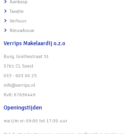
Aankoop
harstenen plavuizen, handdoekradiator,
Soort parkeergelegenheid
Op afgesloten terrein, op eigen
Taxatie
inloopdouche met regen- en handdouche,
terrein
Verhuur
groot wastafelmeubel met wasbak,
Nieuwbouw
natuurstenen werkblad en massief
eikenhouten laden, separaat 2e toilet, 2e
Verrips Makelaardij o.z.o
slaapkamer aan achterzijde woning met
Burg. Grothestraat 51
dakkapel, inbouwspots en luik met vlizotrap
3761 CL Soest
naar bergzolder, 3e en 4e slaapkamer
035 - 603 00 25
variërend in grootte, beide aan voorzijde
info@verrips.nl
gelegen en voorzien van dakkapel,
KvK: 67696449
inbouwkast en inbouwspots. De gehele
verdieping is voorzien van vloerverwarming.
Openingstijden
Souterrain:
ma t/m vr: 09:00 tot 17:30 uur
Eikenhouten trap naar ruime hal voorzien