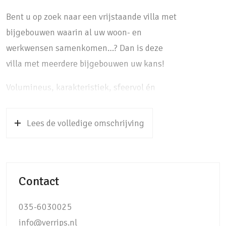
Bent u op zoek naar een vrijstaande villa met
bijgebouwen waarin al uw woon- en
werkwensen samenkomen…? Dan is deze
villa met meerdere bijgebouwen uw kans!
Volumineus, karakteristiek, sfeervol én
voorzien van al het moderne en luxe
wooncomfort, dat is deze prachtige,
Lees de volledige omschrijving
vrijstaande en jonge villa uit 2011. Gelegen
aan de buitenrand op een unieke locatie in
oud Soest, letterlijk om de hoek van het
Contact
uitgestrekte vrije polderlandschap van de
rivier de Eem met panoramisch uitzicht tot
035-6030025
Hoogland en Amersfoort. Ondanks deze
info@verrips.nl