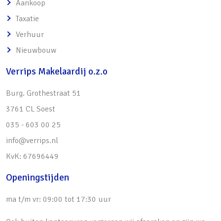
Creëren van uw eigen kantoor, praktijk of
Aankoop
atelier aan huis
Taxatie
Verhuur
Nieuwbouw
Verrips Makelaardij o.z.o
Burg. Grothestraat 51
3761 CL Soest
035 - 603 00 25
info@verrips.nl
KvK: 67696449
Openingstijden
ma t/m vr: 09:00 tot 17:30 uur