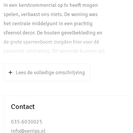
in een kerstcommercial op tv heeft mogen
spelen, verbaast ons niets. De woning was
het centrale middelpunt in een prachtig
sfeervol decor. De houten gevelbekleding en
de grote sparrenboom zorgden hier voor dé
passende uitstraling. Dit wetende kunnen wij
ons goed voorstellen dat u nieuwsgierig bent
geworden naar wat deze woning nog meer te
Lees de volledige omschrijving
bieden heeft. De ligging van de woning is
echt perfect! Een rustig laantje met enkel en
alleen vrijstaande woningen of 2-onder-1-
Contact
kapwoningen en letterlijk om de hoek van
het uitgestrekte poldergebied van de rivier de
035-6030025
Eem. Rustig en toch centraal, want diverse
info@verrips.nl