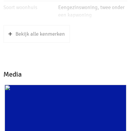
percelen zorgen voor een groene uitkijk en
Soort woonhuis
Eengezinswoning, twee onder
veel privacy zonder dat dit ten koste gaat van
een kapwoning
enige zonnestralen in uw tuin.
Soort bouw
Bestaande bouw
Op de eerste verdieping bevinden er zich
Bekijk alle kenmerken
Bouwjaar
1954
momenteel 2 ruime slaapkamers met
meerdere vaste kasten en veel
Soort dak
Pannen
opbergmogelijkheden. De royale
Ligging
Aan rustige weg, in woonwijk
zolderverdieping, nu bereikbaar middels een
Media
vlizotrap, biedt echter mogelijkheden om een
Oppervlakten en inhoud
extra 3e of 4e slaapkamer te creëren door het
Wonen
88 m²
plaatsen van een vaste trap. Recentelijk is
hier de dakkapel gerenoveerd en is de ruimte
Overige inpandige ruimte
22 m²
tevens voorzien van verwarming en een
Gebouwgebonden Buitenruimte
2 m²
wastafel.