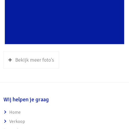
Parkeergelegenheid
poldergebied van rivier de Eem, het Baarnse
Soort parkeergelegenheid
Op eigen terrein, openbaar
bos en de Soesterduinen binnen
parkeren
ca. 5-15 minuten per fiets bereikbaar
• Uitvalswegen naar de A1, A27 en28 nabij
Bekijk meer foto's
Wij helpen je graag
Home
Verkoop