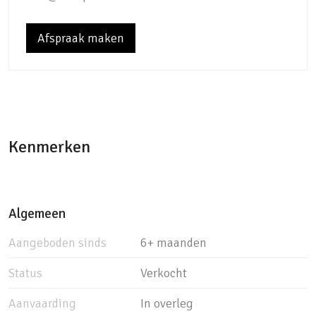
zich letterlijk binnen 5 minuten loopafstand
bevinden.
Afspraak maken
De woning heeft een vriendelijke en
charmante uitstraling aan de voorzijde mede
door de hoge sfeervolle erker met geroede
ramen. Door de gunstige ligging op de zon is
Kenmerken
het tevens heerlijk licht in de woonkamer. De
keuken bevindt zich aan de achterzijde van
de woning en heeft een leuke doorkijk naar
de woonkamer zodat er tijdens het koken
Algemeen
toch contact mogelijk is met uw visite of
Aangeboden sinds
6+ maanden
huisgenoten. Een groot raam biedt vanuit de
Status
Verkocht
keuken een goed zicht op de vrije achtertuin.
Meerdere hoge bomen van achtergelegen
Aanvaarding
In overleg