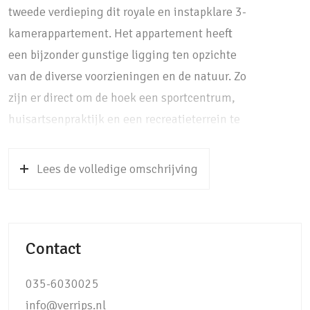
tweede verdieping dit royale en instapklare 3-
kamerappartement. Het appartement heeft
een bijzonder gunstige ligging ten opzichte
van de diverse voorzieningen en de natuur. Zo
zijn er direct om de hoek een sportcentrum,
huisartsenpraktijk en een recreatieterrein te
vinden. Een kleinschalig winkelcentrum
bereikt u op zo’n 10-minuten wandelen en op
Lees de volledige omschrijving
nog geen 5 minuten fietsen treft u de
winkelstraat Soestdijk en een pittoresk
treinstation, met een directe verbinding naar
Contact
Utrecht Centraal. Wenst u een uitgebreide
wandeling in de natuur te maken? De
035-6030025
Soesterduinen met haar bossen zijn op 10
info@verrips.nl