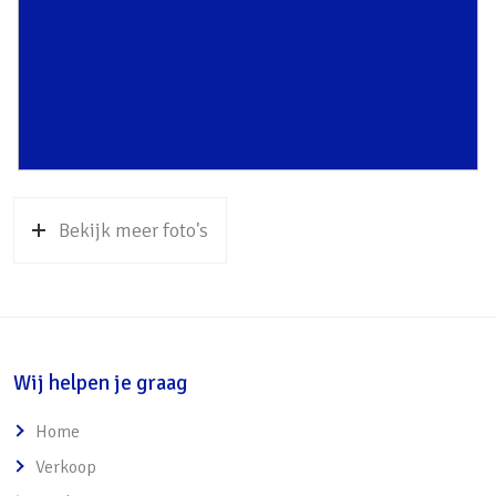
bevinden zich om de hoek
• Actieve VVE aanwezig
o Servicekosten bedragen ca. € 376,– per
maand incl. reservering groot onderhoud en
opstalverzekering
Bekijk meer foto's
Wij helpen je graag
Home
Verkoop