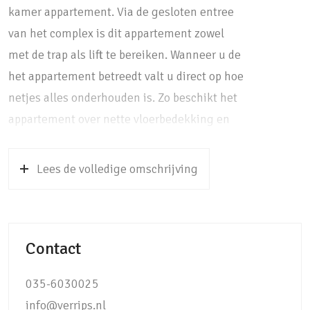
kamer appartement. Via de gesloten entree
van het complex is dit appartement zowel
met de trap als lift te bereiken. Wanneer u de
het appartement betreedt valt u direct op hoe
netjes alles onderhouden is. Zo beschikt het
appartement over nette vloerbedekking en
gladde wanden, welke voorzien zijn van
sfeervol behang. De lange hal van het
Lees de volledige omschrijving
appartement geeft u toegang tot alle
vertrekken en eindigt bij de zeer lichte en
royale woonkamer. De woonkamer is voorzien
Contact
van diverse raampartijen en spots aan het
plafond. Door de lange wanden en diverse
035-6030025
hoekjes, kunt u hier verschillende zitplekken
info@verrips.nl