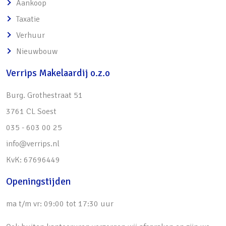
Aankoop
o Vrij uitzicht over het plantsoen
Taxatie
• Zeer gunstige locatie in het midden van
Verhuur
Soest:
Nieuwbouw
o Gelegen in een groene omgeving
o Klein winkelcentrum Smitsveen op zo’n 10-
Verrips Makelaardij o.z.o
minuten wandelen te bereiken
Burg. Grothestraat 51
o Treinstation Soestdijk op nog geen 5
3761 CL Soest
minuten fietsen te bereiken
035 - 603 00 25
o Busstation en recreatieterrein de Engh om
info@verrips.nl
de hoek
KvK: 67696449
o Soesterduinen op 10 minuten fietsen te
bereiken
Openingstijden
o Uitvalswegen naar de A1, A27 en A28
ma t/m vr: 09:00 tot 17:30 uur
bevinden zich om de hoek