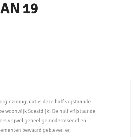
AAN
19
giezuinig; dat is deze half vrijstaande
jke woonwijk Soestdijk! De half vrijstaande
ners vrijwel geheel gemoderniseerd en
 elementen bewaard gebleven en