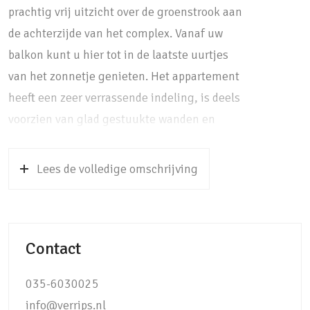
prachtig vrij uitzicht over de groenstrook aan
de achterzijde van het complex. Vanaf uw
balkon kunt u hier tot in de laatste uurtjes
van het zonnetje genieten. Het appartement
heeft een zeer verrassende indeling, is deels
voorzien van glad gestuukte wanden en
grotendeels van dubbele beglazing. De
ligging van het appartement is zeer centraal,
Lees de volledige omschrijving
de winkels, het treinstation van Soestdijk,
het busstation, scholen en een
zwembadcomplex bevinden zich werkelijk op
Contact
nog geen 5 minuten fietsafstand. Ook diverse
natuurgebieden als de Soesterduinen, het
035-6030025
Baarnse Bos en het poldergebied van de rivier
info@verrips.nl