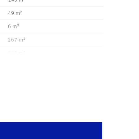
49 m²
6 m²
267 m²
505 m³
B