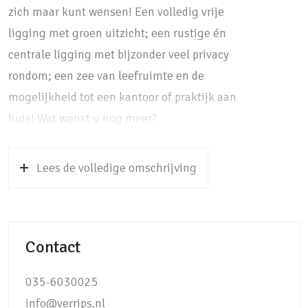
zich maar kunt wensen! Een volledig vrije
ligging met groen uitzicht; een rustige én
centrale ligging met bijzonder veel privacy
rondom; een zee van leefruimte en de
mogelijkheid tot een kantoor of praktijk aan
huis! Wat wenst u nog meer?
De volledig vrije ligging is te danken aan de
Lees de volledige omschrijving
grote groenstroken aan weerszijden van de
woning en een kleine parkeerhaven pal naast
de woning. U hebt slechts aan één zijde te
maken met buren waardoor u volop privacy
Contact
geniet. Het prachtige vrije en groene uitzicht
vanuit de woonkamer is echt bijzonder te
035-6030025
noemen! Omdat er slechts
info@verrips.nl