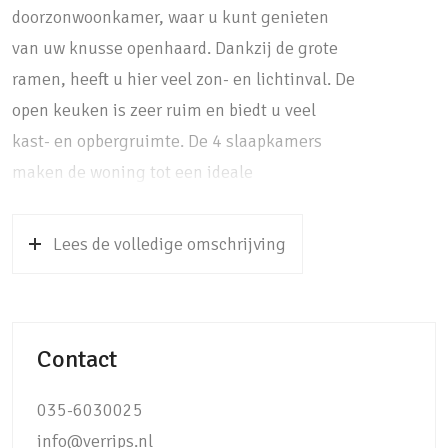
doorzonwoonkamer, waar u kunt genieten
van uw knusse openhaard. Dankzij de grote
ramen, heeft u hier veel zon- en lichtinval. De
open keuken is zeer ruim en biedt u veel
kast- en opbergruimte. De 4 slaapkamers
maken de woning tot een ideale
gezinswoning en de nette badkamer is van
alle gemakken voorzien. Vanuit de
Lees de volledige omschrijving
woonkamer loopt u zo uw achtertuin in waar
de overkapping u een heerlijke plek biedt om
te genieten van uw groene tuin of van een
Contact
van uw spelende kinderen. De gunstige
ligging van de achtertuin op het zuidwesten
035-6030025
is ideaal en het uitzicht over de vijver met
info@verrips.nl