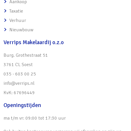
Aankoop
garagebox, om de hoek gelegen (oplevering
Taxatie
vindt 2 maanden na het transport van de
Verhuur
woning plaats)
Nieuwbouw
• Prachtig uitzicht over de vijver aan de
achterzijde van de woning
Verrips Makelaardij o.z.o
• Diverse scholen en speeltuin op steenworp
Burg. Grothestraat 51
afstand
3761 CL Soest
• Winkelcentrum Soest-Zuid en Overhees 2-
035 - 603 00 25
10-minuten fietsafstand
info@verrips.nl
• Soesterduinen en bossen op 10-minuten
KvK: 67696449
fietsafstand
• Nabij uitvalswegen richting de A1, A27 en
Openingstijden
A28
ma t/m vr: 09:00 tot 17:30 uur
• Opmerking: toestemming kantonrechter