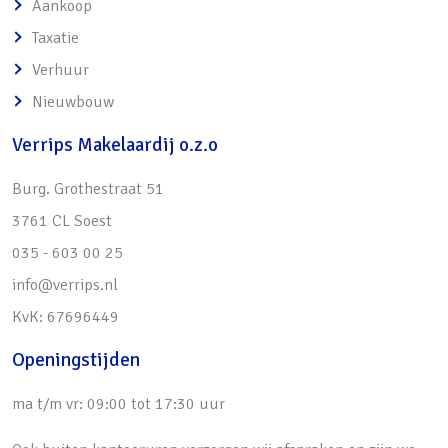
Aankoop
maand, exclusief stookkosten o
Taxatie
Verduurzaming staat op de agenda, waarbij
Verhuur
de komende jaren om een extra jaarlijkse
Nieuwbouw
bijdrage kan worden gevraagd
Verrips Makelaardij o.z.o
Burg. Grothestraat 51
3761 CL Soest
035 - 603 00 25
info@verrips.nl
KvK: 67696449
Openingstijden
ma t/m vr: 09:00 tot 17:30 uur