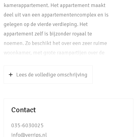
kamerappartement. Het appartement maakt
deel uit van een appartementencomplex en is
gelegen op de vierde verdieping. Het
appartement zelf is bijzonder royaal te
noemen. Zo beschikt het over een zeer ruime
woonkamer, met grote raampartijen over de
gehele breedte. Dit zorgt niet alleen voor veel
licht, maar vanuit hier heeft u ook een
Lees de volledige omschrijving
prachtig uitzicht over het groen. In het
verlengde van de woonkamer bevindt zich de
eetkamer, welke voorheen werd gebruikt als
Contact
derde slaapkamer. De eetkamer biedt
momenteel de mogelijkheid voor het
035-6030025
plaatsen van een grote eettafel en diverse
info@verrips.nl