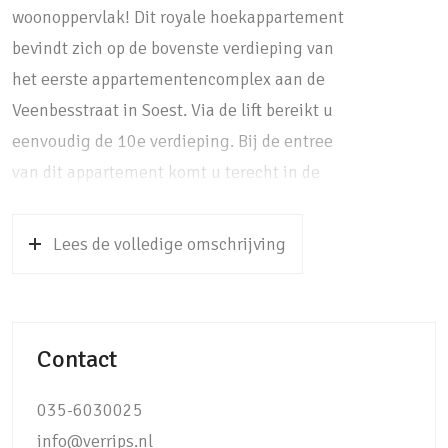
woonoppervlak! Dit royale hoekappartement
bevindt zich op de bovenste verdieping van
het eerste appartementencomplex aan de
Veenbesstraat in Soest. Via de lift bereikt u
eenvoudig de 10e verdieping. Bij de entree
van dit appartement komt u terecht in de
voormalige hal, welke door de vorige bewoner
bij de woonkamer is getrokken. Hierdoor
Lees de volledige omschrijving
heeft u een bijzonder licht ontvangst. Dit
heeft daarnaast ook nog een extra ruimtelijk
effect op uw woonkamer, maar kunt u ook
Contact
eenvoudig weer afscheiden indien u dit
wenst. Dankzij de grootte van de woonkamer
035-6030025
kunt u hier eenvoudig een zeer ruime zithoek
info@verrips.nl