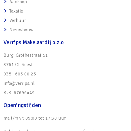
Aankoop
te verplaatsen
Taxatie
• Zonnig balkon op het zuidwesten
Verhuur
o Veel privacy dankzij hoekligging
Nieuwbouw
o Prachtig uitzicht!
• Dichte keuken met rechte opstelling en
Verrips Makelaardij o.z.o
mogelijkheid voor plaatsen ontbijttafel
Burg. Grothestraat 51
• 2 fijne slaapkamers, variërend in grootte
3761 CL Soest
• Moderne badkamer met bad, douche en
035 - 603 00 25
wasmachine- droger opstelling
info@verrips.nl
• Separaat modern toilet
KvK: 67696449
• Eigen CV-ketel in het appartement (2019)
• Inpandige berging in de onderbouw
Openingstijden
• Voldoende parkeergelegenheid voor het
ma t/m vr: 09:00 tot 17:30 uur
complex