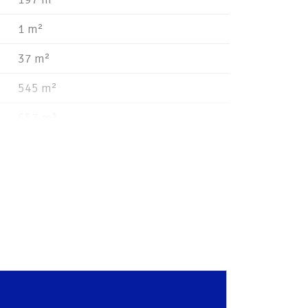
1 m²
37 m²
545 m²
657 m³
C