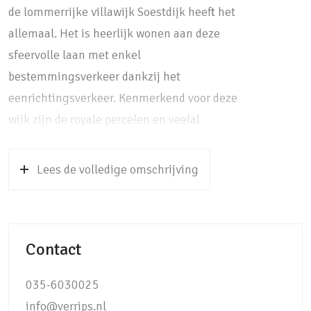
de lommerrijke villawijk Soestdijk heeft het
allemaal. Het is heerlijk wonen aan deze
sfeervolle laan met enkel
bestemmingsverkeer dankzij het
eenrichtingsverkeer. Kenmerkend voor deze
wijk zijn de royale percelen en veelal
vrijstaande woningen uit de twintiger en
dertiger jaren die zorgen voor een prettige
Lees de volledige omschrijving
woonsfeer en veel privacy. De speelse mix van
jong en oud geeft deze laan een levendig en
gevarieerd karakter. De wijk wordt omringd
Contact
door een natuurrijke omgeving met op 10
minuten wandelen het Baarns bos en de
035-6030025
Soesterduinen op fietsafstand. Letterlijk om
info@verrips.nl